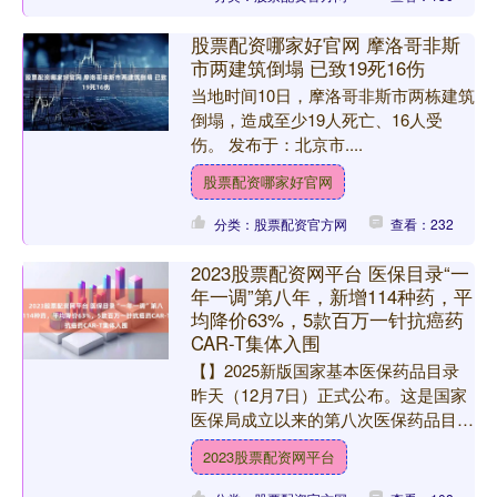
股票配资哪家好官网 摩洛哥非斯
市两建筑倒塌 已致19死16伤
当地时间10日，摩洛哥非斯市两栋建筑
倒塌，造成至少19人死亡、16人受
伤。 发布于：北京市....
股票配资哪家好官网
分类：股票配资官方网
查看：232
2023股票配资网平台 医保目录“一
年一调”第八年，新增114种药，平
均降价63%，5款百万一针抗癌药
CAR-T集体入围
【】2025新版国家基本医保药品目录
昨天（12月7日）正式公布。这是国家
医保局成立以来的第八次医保药品目录
调整，新增114种药，肿瘤、罕见病、
2023股票配资网平台
慢性病等重点领域用....