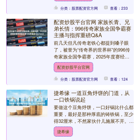
分类：股票配资官方网
查看：233
配资炒股平台官网 家族长青、兄
弟长情：996传奇家族全国争霸赛
主播与指挥重磅Q&A
前几天但凡传奇老铁心都提到嗓子眼
了，被誉为“传奇界的世界杯”的996传
奇家族全国争霸赛，2025年度赛经过
13天29轮史诗级鏖战落下了帷幕。这
配资炒股平台官网
波对战有多猛？战场....
分类：股票配资官方网
查看：124
捷希缘 一道豆角烀饼的门道，从
一口铁锅说起
要做这个豆角烀饼，一口好锅比什么都
重要，最好是那种厚底的铸铁锅，至少
得32厘米，不然家伙什儿施展不开。这
道菜，说白了就是菜和主食一锅出，省
捷希缘
事，但想做好吃了，里面....