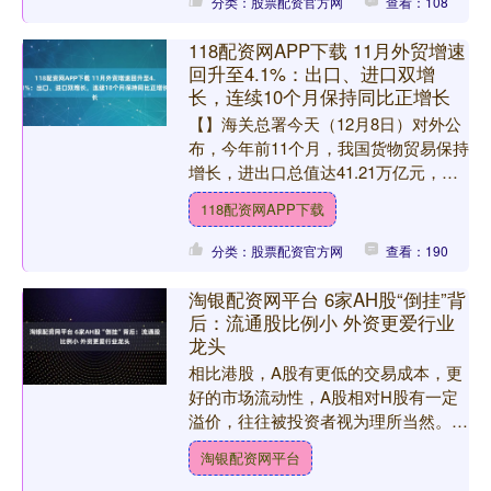
分类：股票配资官方网
查看：108
118配资网APP下载 11月外贸增速
回升至4.1%：出口、进口双增
长，连续10个月保持同比正增长
【】海关总署今天（12月8日）对外公
布，今年前11个月，我国货物贸易保持
增长，进出口总值达41.21万亿元，同
比增长3.6 %，展现出中国外贸的韧性
118配资网APP下载
与活力。 &....
分类：股票配资官方网
查看：190
淘银配资网平台 6家AH股“倒挂”背
后：流通股比例小 外资更爱行业
龙头
相比港股，A股有更低的交易成本，更
好的市场流动性，A股相对H股有一定
溢价，往往被投资者视为理所当然。
恒生AH股溢价指数（HSAHP）目前依
淘银配资网平台
然在120以上，显示....