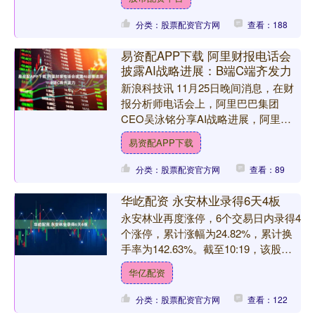
分类：股票配资官方网
查看：188
易资配APP下载 阿里财报电话会
披露AI战略进展：B端C端齐发力
新浪科技讯 11月25日晚间消息，在财
报分析师电话会上，阿里巴巴集团
CEO吴泳铭分享AI战略进展，阿里正
在AI to B 和AI to C两大方向齐发力
易资配APP下载
——在A....
分类：股票配资官方网
查看：89
华屹配资 永安林业录得6天4板
永安林业再度涨停，6个交易日内录得4
个涨停，累计涨幅为24.82%，累计换
手率为142.63%。截至10:19，该股今
日成交量6771.31万股，成交金额6.3....
华亿配资
分类：股票配资官方网
查看：122