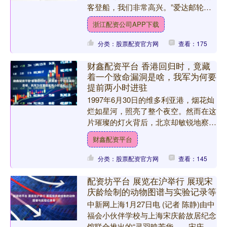
客登船，我们非常高兴。”爱达邮轮市
场营销与电子商务助理副总裁贾璎告诉
浙江配资公司APP下载
《每日经济新闻》....
分类：股票配资官方网
查看：175
财鑫配资平台 香港回归时，竟藏
着一个致命漏洞是啥，我军为何要
提前两小时进驻
1997年6月30日的维多利亚港，烟花灿
烂如星河，照亮了整个夜空。然而在这
片璀璨的灯火背后，北京却敏锐地察觉
到一个致命的漏洞，足以破坏回归盛典
财鑫配资平台
的辉煌：零点过后，....
分类：股票配资官方网
查看：145
配资坊平台 展览在沪举行 展现宋
庆龄绘制的动物图谱与实验记录等
中新网上海1月27日电 (记者 陈静)由中
福会小伙伴学校与上海宋庆龄故居纪念
馆联合推出的“灵羽映芳华——宋庆龄