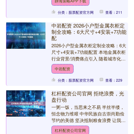
静海策略APP下载
留下浓重的一笔。在....
分类：股票配资官方网
查看：211
中岩配资 2026小户型金属衣柜定
制全攻略：6大尺寸+4安装+7功能
配
2026小户型金属衣柜定制全攻略：6大
尺寸+4安装+7功能配置 本地金属衣柜
行业背景/消费痛点引入 随着城市化进
程的加快，小户型住宅越来越受到年轻
中岩配资
人的青睐。然而....
分类：股票配资官方网
查看：229
杠杆配资公司官网 拒绝浪费，光
盘行动
一粥一饭，当思来之不易 半丝半缕，
恒念物力维艰 中华民族自古崇尚勤俭
节约的美德 坚决抵制粮食浪费 让我们
成为节约粮食的践行者吧 来看看下面
杠杆配资公司官网
一组图片 相信你能深刻....