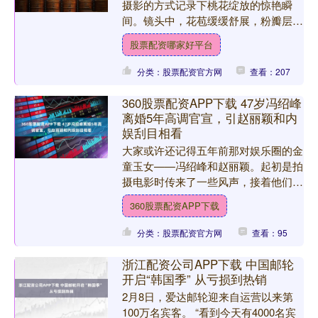
摄影的方式记录下桃花绽放的惊艳瞬
间。镜头中，花苞缓缓舒展，粉瓣层层
绽放，灵动而美艳。（揭倩婷 刘鹄）
股票配资哪家好平台
发布于：北京市....
分类：股票配资官方网
查看：207
360股票配资APP下载 47岁冯绍峰
离婚5年高调官宣，引赵丽颖和内
娱刮目相看
大家或许还记得五年前那对娱乐圈的金
童玉女——冯绍峰和赵丽颖。起初是拍
摄电影时传来了一些风声，接着他们的
关系迅速升温，从恋情到婚姻，再到孩
360股票配资APP下载
子的诞生，仿佛一切都顺理....
分类：股票配资官方网
查看：95
浙江配资公司APP下载 中国邮轮
开启“韩国季” 从亏损到热销
2月8日，爱达邮轮迎来自运营以来第
100万名宾客。 “看到今天有4000名宾