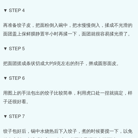
▼ STEP 4
再准备饺子皮，把面粉倒入碗中，把水慢慢倒入，揉成不光滑的
面团盖上保鲜膜静置半小时再揉一下，面团就很容易揉光滑了。
▼ STEP 5
把面团搓成条状切成大约9克左右的剂子，擀成圆形面皮。
▼ STEP 6
用图上的手法包出的饺子比较简单，利用虎口处一捏就搞定，样
子还很好看。
▼ STEP 7
饺子包好后，锅中水烧热后下入饺子，煮的时候要搅一下，以免