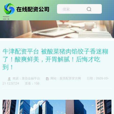
牛津配资平台 被酸菜猪肉馅饺子香迷糊
了！酸爽鲜美，开胃解腻！后悔才吃
到！
来源：龙信金融平台
网站：股票配资官方网
日期：2026-03-
21 12:57:24
查看：106