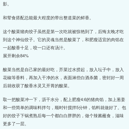
影。
和荤食搭配总能最大程度的带出整道菜的鲜香。
这个酸菜猪肉饺子虽然是第一次吃就被惊艳到了，后悔太晚才吃
到这个神仙饺子。它的灵魂当然是酸菜了，和肥瘦适宜的肉馅在
一起酸香十足，咬一口还有汤汁。
展开剩余84%
酸菜当然是自己家的最好吃，芥菜过水捞起，放入坛子中，放入
花椒等香料，再加入干净的水，表面淋些白酒杀菌，密封好一周
后就收获了酸香水灵又开胃的酸菜。
取一把酸菜冲一下，沥干水分，配上肥瘦4:6的猪肉馅，加上葱姜
和一些简单的调味料拌匀，顺时针搅拌5分钟，馅料就做好了。包
好的饺子下锅煮熟后每一个都白白胖胖的，做个辣酱蘸食，滋味
更多了一层。