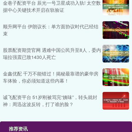
金巷子配资平台 辰光一号卫星成功入轨! 太空数
据中心关键技术开启在轨验证
顺升网平台 伊朗议长：单方面协议时代已经结
束
股票配资期货官网 遇难中国公民升至8人，委内
瑞拉强震已致1430人死亡
金鑫优配 千万不能错过！揭秘最靠谱的豪华房
车体验，你必须知道这些内幕！
诚飞配资平台 51岁刚被骂完“姨味”，转头就封
神：周迅这波反转，打了谁的脸？
推荐资讯