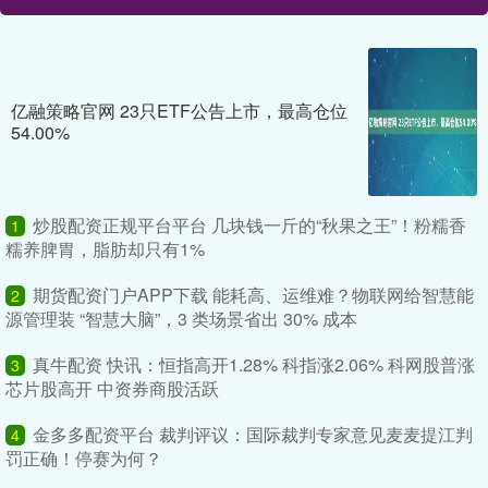
亿融策略官网 23只ETF公告上市，最高仓位
54.00%
炒股配资正规平台平台 几块钱一斤的“秋果之王”！粉糯香
1
糯养脾胃，脂肪却只有1%
期货配资门户APP下载 能耗高、运维难？物联网给智慧能
2
源管理装 “智慧大脑”，3 类场景省出 30% 成本
真牛配资 快讯：恒指高开1.28% 科指涨2.06% 科网股普涨
3
芯片股高开 中资券商股活跃
金多多配资平台 裁判评议：国际裁判专家意见麦麦提江判
4
罚正确！停赛为何？