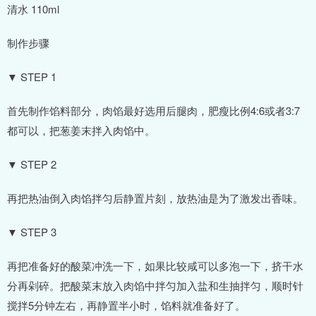
清水 110ml
制作步骤
▼ STEP 1
首先制作馅料部分，肉馅最好选用后腿肉，肥瘦比例4:6或者3:7
都可以，把葱姜末拌入肉馅中。
▼ STEP 2
再把热油倒入肉馅拌匀后静置片刻，放热油是为了激发出香味。
▼ STEP 3
再把准备好的酸菜冲洗一下，如果比较咸可以多泡一下，挤干水
分再剁碎。把酸菜末放入肉馅中拌匀加入盐和生抽拌匀，顺时针
搅拌5分钟左右，再静置半小时，馅料就准备好了。