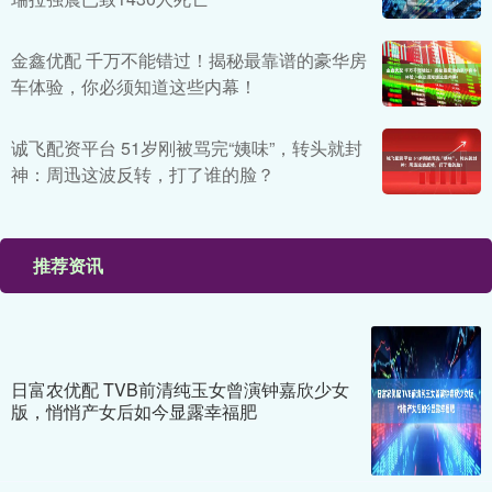
金鑫优配 千万不能错过！揭秘最靠谱的豪华房
车体验，你必须知道这些内幕！
诚飞配资平台 51岁刚被骂完“姨味”，转头就封
神：周迅这波反转，打了谁的脸？
推荐资讯
日富农优配 TVB前清纯玉女曾演钟嘉欣少女
版，悄悄产女后如今显露幸福肥