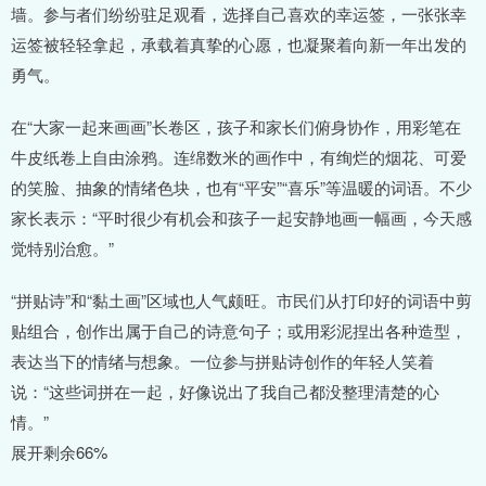
墙。参与者们纷纷驻足观看，选择自己喜欢的幸运签，一张张幸
运签被轻轻拿起，承载着真挚的心愿，也凝聚着向新一年出发的
勇气。
在“大家一起来画画”长卷区，孩子和家长们俯身协作，用彩笔在
牛皮纸卷上自由涂鸦。连绵数米的画作中，有绚烂的烟花、可爱
的笑脸、抽象的情绪色块，也有“平安”“喜乐”等温暖的词语。不少
家长表示：“平时很少有机会和孩子一起安静地画一幅画，今天感
觉特别治愈。”
“拼贴诗”和“黏土画”区域也人气颇旺。市民们从打印好的词语中剪
贴组合，创作出属于自己的诗意句子；或用彩泥捏出各种造型，
表达当下的情绪与想象。一位参与拼贴诗创作的年轻人笑着
说：“这些词拼在一起，好像说出了我自己都没整理清楚的心
情。”
展开剩余66%