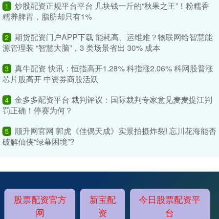
炒股配资正规平台平台 几块钱一斤的“秋果之王”！粉糯香
1
糯养脾胃，脂肪却只有1%
期货配资门户APP下载 能耗高、运维难？物联网给智慧能
2
源管理装 “智慧大脑”，3 类场景省出 30% 成本
真牛配资 快讯：恒指高开1.28% 科指涨2.06% 科网股普涨
3
芯片股高开 中资券商股活跃
金多多配资平台 裁判评议：国际裁判专家意见麦麦提江判
4
罚正确！停赛为何？
顺升网官网 郭虎《佳偶天成》实景拍摄炸裂! 忘川花海能否
5
破解仙侠“绿幕困境”?
股票配资官方
新宝配
今日股票配资平
网
资
台