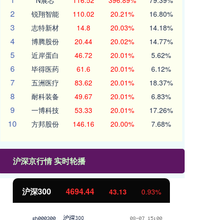
N展芯
116.52
396.89%
79.39%
2
锐翔智能
110.02
20.21%
16.80%
3
志特新材
14.8
20.03%
14.18%
4
博腾股份
20.44
20.02%
14.77%
5
近岸蛋白
46.72
20.01%
5.62%
6
毕得医药
61.6
20.01%
6.12%
7
五洲医疗
83.62
20.01%
18.37%
8
耐科装备
49.67
20.01%
6.83%
9
一博科技
53.33
20.01%
17.26%
10
方邦股份
146.16
20.00%
7.68%
沪深京行情 实时轮播
北证50
1134.24
创
11.37
1.01%