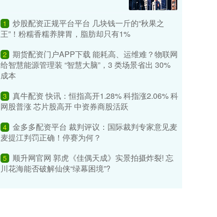
炒股配资正规平台平台 几块钱一斤的“秋果之
1
王”！粉糯香糯养脾胃，脂肪却只有1%
期货配资门户APP下载 能耗高、运维难？物联网
2
给智慧能源管理装 “智慧大脑”，3 类场景省出 30%
成本
真牛配资 快讯：恒指高开1.28% 科指涨2.06% 科
3
网股普涨 芯片股高开 中资券商股活跃
金多多配资平台 裁判评议：国际裁判专家意见麦
4
麦提江判罚正确！停赛为何？
顺升网官网 郭虎《佳偶天成》实景拍摄炸裂! 忘
5
川花海能否破解仙侠“绿幕困境”?