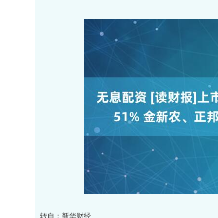
深证成指
14311.01
.68
1.02%
200.89
1
转自：新华财经