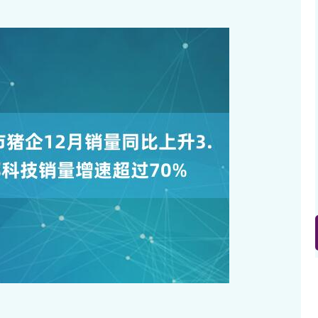
沪深300
4694.44
.42%
43.13
0.93%