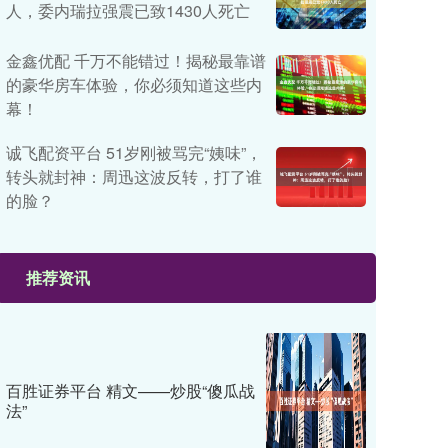
人，委内瑞拉强震已致1430人死亡
金鑫优配 千万不能错过！揭秘最靠谱
的豪华房车体验，你必须知道这些内
幕！
诚飞配资平台 51岁刚被骂完“姨味”，
转头就封神：周迅这波反转，打了谁
的脸？
推荐资讯
百胜证券平台 精文——炒股“傻瓜战
法”