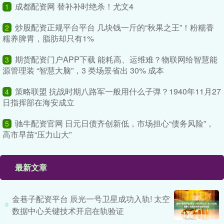
成都配资网 替补补时绝杀！尤文4
1
炒股配资正规平台平台 几块钱一斤的“秋果之王”！粉糯香
2
糯养脾胃，脂肪却只有1%
期货配资门户APP下载 能耗高、运维难？物联网给智慧能
3
源管理装 “智慧大脑”，3 类场景省出 30% 成本
策略联盟 抗战时期八路军一般用什么子弹？1940年11月27
4
日指挥部在海安成立
驰牛配资官网 日元日债齐创新低，市场担心“债务风险”，
5
高市早苗“压力山大”
最新文章
金巷子配资平台 辰光一号卫星成功入轨! 太空
数据中心关键技术开启在轨验证