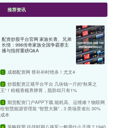
推荐资讯
配资炒股平台官网 家族长青、兄弟
长情：996传奇家族全国争霸赛主
播与指挥重磅Q&A
成都配资网 替补补时绝杀！尤文4
1
炒股配资正规平台平台 几块钱一斤的“秋果之
2
王”！粉糯香糯养脾胃，脂肪却只有1%
期货配资门户APP下载 能耗高、运维难？物联网
3
给智慧能源管理装 “智慧大脑”，3 类场景省出 30%
成本
策略联盟 抗战时期八路军一般用什么子弹？1940
4