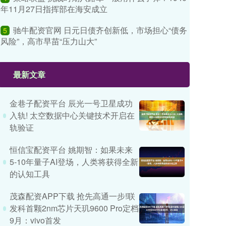
年11月27日指挥部在海安成立
驰牛配资官网 日元日债齐创新低，市场担心“债务
5
风险”，高市早苗“压力山大”
最新文章
金巷子配资平台 辰光一号卫星成功
入轨! 太空数据中心关键技术开启在
轨验证
恒信宝配资平台 姚期智：如果未来
5-10年量子AI登场，人类将获得全新
的认知工具
茂森配资APP下载 抢先高通一步!联
发科首颗2nm芯片天玑9600 Pro定档
9月：vivo首发