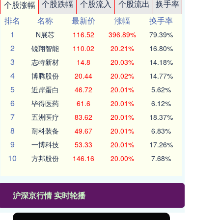
个股跌幅
个股流入
个股流出
换手率
个股涨幅
排名
名称
最新价
涨幅
换手率
1
N展芯
116.52
396.89%
79.39%
2
锐翔智能
110.02
20.21%
16.80%
3
志特新材
14.8
20.03%
14.18%
4
博腾股份
20.44
20.02%
14.77%
5
近岸蛋白
46.72
20.01%
5.62%
6
毕得医药
61.6
20.01%
6.12%
7
五洲医疗
83.62
20.01%
18.37%
8
耐科装备
49.67
20.01%
6.83%
9
一博科技
53.33
20.01%
17.26%
10
方邦股份
146.16
20.00%
7.68%
沪深京行情 实时轮播