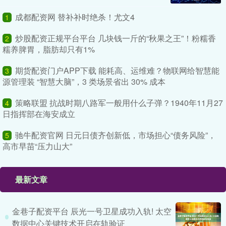
成都配资网 替补补时绝杀！尤文4
1
炒股配资正规平台平台 几块钱一斤的“秋果之王”！粉糯香
2
糯养脾胃，脂肪却只有1%
期货配资门户APP下载 能耗高、运维难？物联网给智慧能
3
源管理装 “智慧大脑”，3 类场景省出 30% 成本
策略联盟 抗战时期八路军一般用什么子弹？1940年11月27
4
日指挥部在海安成立
驰牛配资官网 日元日债齐创新低，市场担心“债务风险”，
5
高市早苗“压力山大”
最新文章
金巷子配资平台 辰光一号卫星成功入轨! 太空
数据中心关键技术开启在轨验证