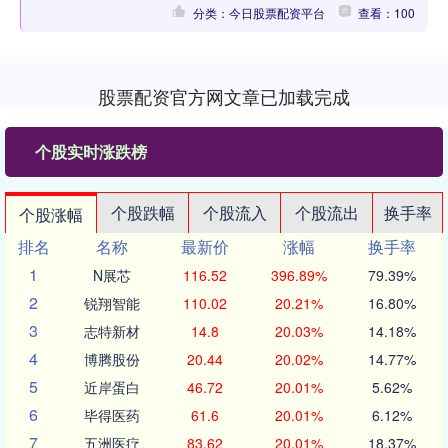
分类：今日股票配资平台
查看：100
股票配资官方网文章已加载完成
个股实时涨跌榜
个股跌幅
个股流入
个股流出
换手率
个股涨幅
排名
名称
最新价
涨幅
换手率
1
N展芯
116.52
396.89%
79.39%
2
锐翔智能
110.02
20.21%
16.80%
3
志特新材
14.8
20.03%
14.18%
4
博腾股份
20.44
20.02%
14.77%
5
近岸蛋白
46.72
20.01%
5.62%
6
毕得医药
61.6
20.01%
6.12%
7
五洲医疗
83.62
20.01%
18.37%