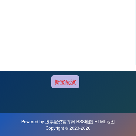
新宝配资
Powered by
股票配资官方网
RSS地图
HTML地图
Copyright
© 2023-2026