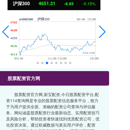
北证50
1122.88
创
3.42
0.30%
股票配资官方网
股票配资官方网,新宝配资,今日股票配资平台,配
资114查询网是专业的股票配资信息服务平台，致力
于为用户提供全面、准确的配资公司查询与评估服
务。网站涵盖股票配资行业最新动态、实用配资技巧
及风险分析，帮助投资者快速找到优质配资公司，优
化投资决策。通过权威数据与真实用户评价，配资