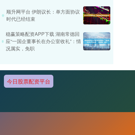
顺升网平台 伊朗议长：单方面协议
时代已经结束
稳赢策略配资APP下载 湖南常德回
应“一国企董事长在办公室收礼”：情
况属实，免职
今日股票配资平台