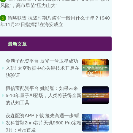
风险”，高市早苗“压力山大”
策略联盟 抗战时期八路军一般用什么子弹？1940
5
年11月27日指挥部在海安成立
最新文章
金巷子配资平台 辰光一号卫星成功
入轨! 太空数据中心关键技术开启在
轨验证
恒信宝配资平台 姚期智：如果未来
5-10年量子AI登场，人类将获得全新
的认知工具
茂森配资APP下载 抢先高通一步!联
发科首颗2nm芯片天玑9600 Pro定档
9月：vivo首发