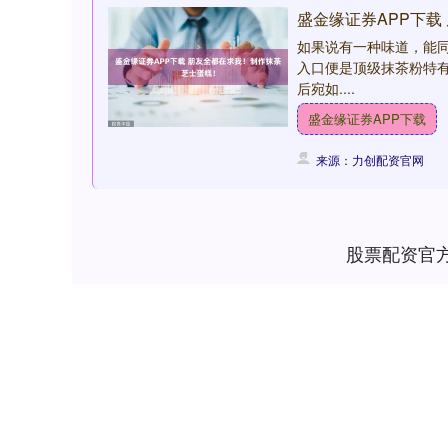
盛金缘证券APP下载
如果说有一种味道，能
入口便是顶级抹茶粉特
后宛如....
盛金缘证券APP下载
来源：力创配资官网
股票配资官