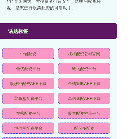
114查询网为广大投资者打造安全、透明的配资环
境，是您进行股票配资的可靠助手。
话题标签
中岩配资
杠杆配资公司官网
合优配资平台
诚飞配资平台
股涨柜配资APP下载
金橘策略APP下载
聚赢盘配资平台
卓信速配APP下载
在榕配资平台
股票配资推荐平台
恒信宝配资平台
配亿多配资