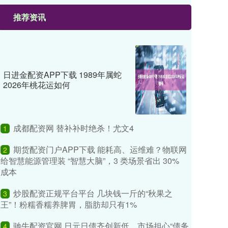
推荐资讯
日进金配资APP下载 1989年属蛇
2026年桃花运如何
成都配资网 替补补时绝杀！尤文4
1
期货配资门户APP下载 能耗高、运维难？物联网
2
给智慧能源管理装 “智慧大脑”，3 类场景省出 30%
成本
炒股配资正规平台平台 几块钱一斤的“秋果之
3
王”！粉糯香糯养脾胃，脂肪却只有1%
驰牛配资官网 日元日债齐创新低，市场担心“债务
4