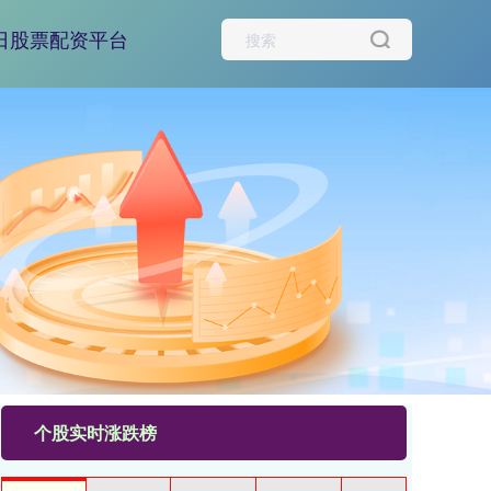
日股票配资平台
个股实时涨跌榜