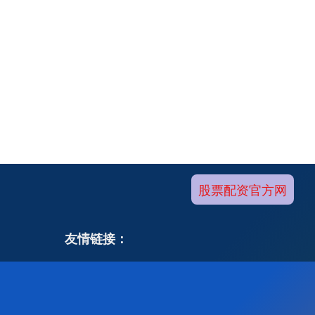
股票配资官方网
友情链接：