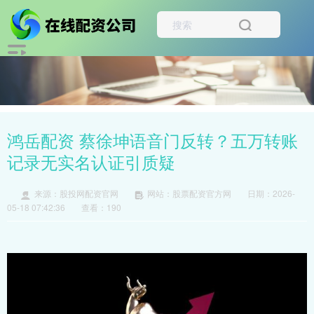
鸿岳配资 蔡徐坤语音门反转？五万转账
记录无实名认证引质疑
来源：股投网配资官网
网站：股票配资官方网
日期：2026-
05-18 07:42:36
查看：190