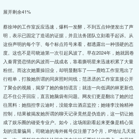
展开剩余41%
蔡徐坤的工作室反应迅速，爆料一发酵，不到五点钟便发出了声
明，表示已固定了造谣的证据，并且法务团队立刻着手起诉。从
这份声明的每个字、每个标点符号来看，都透露出一种强硬的态
度。这也不是司晓迪第一次引起风波了。早在2024年，她就因卷
入秦霄贤恋情的风波而一战成名，靠着撕明星来迅速积累了大量
粉丝。而这次她重操旧业，却明显翻车了——鹿晗工作室甩出了
行程单，打脸她所谓的同床照时间线；范丞丞的工作室直接公开
了聚会的视频，揭穿了她的偷拍谎言；就连一向低调的林更新也
忍不住公开回应，直言她脑袋有问题。网友们更是翻出了她的过
往黑料：她指控李云迪时，没能拿出酒店监控；她锤李汶翰精神
控制，结果被揭发她所谓的聊天记录竟然是伪造的，这一切让她
成了娱乐圈的碰瓷专业户。如今，这场闹剧看起来更像是精心策
划的流量骗局，司晓迪的海外账号仅注册了3个月，IP地址几天就